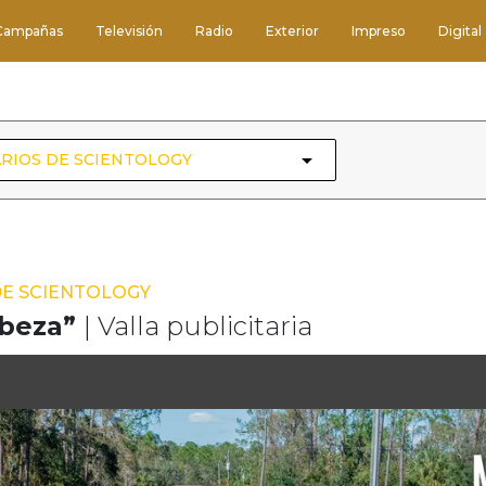
Campañas
Televisión
Radio
Exterior
Impreso
Digital
RIOS DE SCIENTOLOGY
DE SCIENTOLOGY
abeza”
| Valla publicitaria