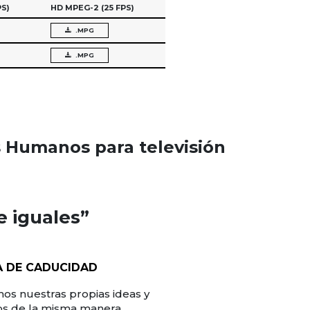
PS)
HD MPEG-2
(25 FPS)
.MPG
.MPG
s Humanos para televisión
e iguales”
A DE CADUCIDAD
os nuestras propias ideas y
os de la misma manera.