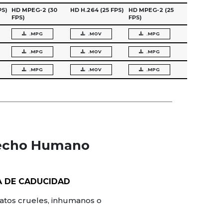
PS)
HD MPEG-2
(30
HD H.264
(25 FPS)
HD MPEG-2
(25
FPS)
FPS)
.MPG
.MOV
.MPG
.MPG
.MOV
.MPG
.MPG
.MOV
.MPG
recho Humano
A DE CADUCIDAD
ratos crueles, inhumanos o