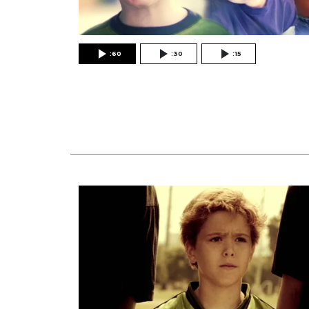
:60
:30
:15