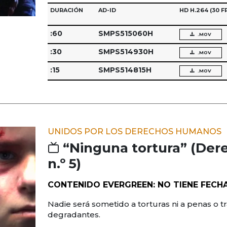
DURACIÓN
AD-ID
HD H.264
(30 F
:60
SMPS515060H
.MOV
:30
SMPS514930H
.MOV
:15
SMPS514815H
.MOV
UNIDOS POR LOS DERECHOS HUMANOS
“Ninguna tortura” (De
n.º 5)
CONTENIDO EVERGREEN: NO TIENE FECH
Nadie será sometido a torturas ni a penas o t
degradantes.