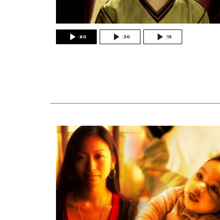
:60
:30
:15