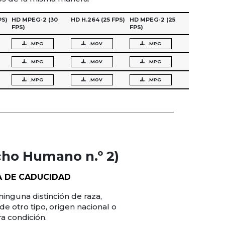
PS)
HD MPEG-2
(30
HD H.264
(25 FPS)
HD MPEG-2
(25
FPS)
FPS)
.MPG
.MOV
.MPG
.MPG
.MOV
.MPG
.MPG
.MOV
.MPG
cho Humano n.º 2)
A DE CADUCIDAD
ninguna distinción de raza,
 de otro tipo, origen nacional o
ra condición.