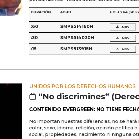
DURACIÓN
AD-ID
HD H.264
(30 F
:60
SMPS514160H
.MOV
:30
SMPS514030H
.MOV
:15
SMPS513915H
.MOV
UNIDOS POR LOS DERECHOS HUMANOS
“No discrimines” (Dere
CONTENIDO EVERGREEN: NO TIENE FECH
No importan nuestras diferencias, no se hará 
color, sexo, idioma, religión, opinión política o
social, propiedades, nacimiento ni ninguna ot