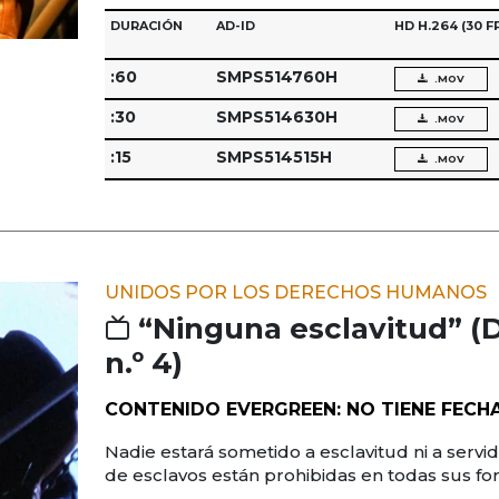
DURACIÓN
AD-ID
HD H.264
(30 F
:60
SMPS514760H
.MOV
:30
SMPS514630H
.MOV
:15
SMPS514515H
.MOV
UNIDOS POR LOS DERECHOS HUMANOS
“Ninguna esclavitud” 
n.º 4)
CONTENIDO EVERGREEN: NO TIENE FECH
Nadie estará sometido a esclavitud ni a servid
de esclavos están prohibidas en todas sus fo