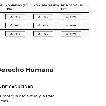
PS)
HD MPEG-2
(30
HD H.264
(25 FPS)
HD MPEG-2
(25
FPS)
FPS)
.MPG
.MOV
.MPG
.MPG
.MOV
.MPG
.MPG
.MOV
.MPG
(Derecho Humano
A DE CADUCIDAD
umbre; la esclavitud y la trata
rmas.