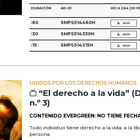
DURACIÓN
AD-ID
HD H.264
(30 F
:60
SMPS514460H
.MOV
:30
SMPS514330H
.MOV
:15
SMPS514215H
.MOV
UNIDOS POR LOS DERECHOS HUMANOS
“El derecho a la vida”
n.º 3)
CONTENIDO EVERGREEN: NO TIENE FECH
Todo individuo tiene derecho a la vida, a la li
persona.