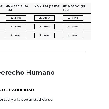
PS)
HD MPEG-2
(30
HD H.264
(25 FPS)
HD MPEG-2
(25
FPS)
FPS)
.MPG
.MOV
.MPG
.MPG
.MOV
.MPG
.MPG
.MOV
.MPG
 (Derecho Humano
A DE CADUCIDAD
bertad y a la seguridad de su