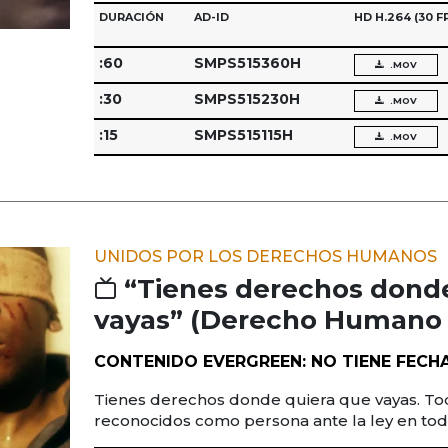
DURACIÓN
AD-ID
HD H.264
(30 F
:60
SMPS515360H
.MOV
:30
SMPS515230H
.MOV
:15
SMPS515115H
.MOV
UNIDOS POR LOS DERECHOS HUMANOS
“Tienes derechos dond
vayas” (Derecho Humano n
CONTENIDO EVERGREEN: NO TIENE FECH
Tienes derechos donde quiera que vayas. To
reconocidos como persona ante la ley en tod