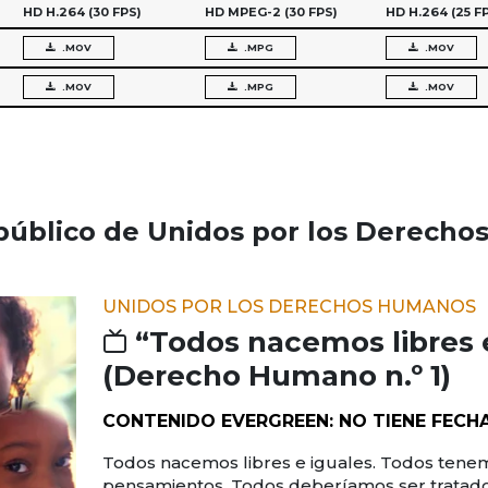
HD H.264
(30 FPS)
HD MPEG-2
(30 FPS)
HD H.264
(25 F
.MOV
.MPG
.MOV
.MOV
.MPG
.MOV
público de Unidos por los Derecho
UNIDOS POR LOS DERECHOS HUMANOS
“Todos nacemos libres 
(Derecho Humano n.º 1)
CONTENIDO EVERGREEN: NO TIENE FECH
Todos nacemos libres e iguales. Todos tenem
pensamientos. Todos deberíamos ser tratad