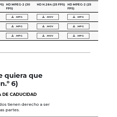
PS)
HD MPEG-2
(30
HD H.264
(25 FPS)
HD MPEG-2
(25
FPS)
FPS)
.MPG
.MOV
.MPG
.MPG
.MOV
.MPG
.MPG
.MOV
.MPG
e quiera que
.º 6)
A DE CADUCIDAD
dos tienen derecho a ser
as partes.